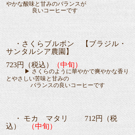
やかな酸味と甘みのバランスが
良い
コーヒーです
・さくらブルボン 【ブラジル・
サンタルシア農園】
723
円（税込）
（中旬）
▶ さくらのように華やかで爽やかな香り
とやさしい苦味と甘みの
バランスの良いコーヒーです
・ モカ マタリ
712
円（税
込）
（中旬）