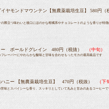
ダイヤモンドマウンテン
【無農薬栽培生豆】 580円（
際立つ味わいと後口にほのかな柑橘系やチョコレートのような香りが特徴
ー ボールドグレイン 480
円（税抜）
（中旬）
レーバーにやわらかな酸味と甘味を合わせもったモカの最高級品です
山ハニー 【無農薬栽培生豆】 470円（税抜）
（下
の苦味とスパイシーな香り、スッキリとしていて丸みと甘みのあるコーヒーで