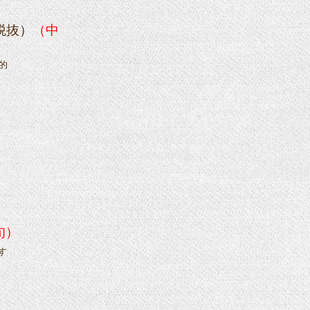
税抜）
（中
的
旬）
す