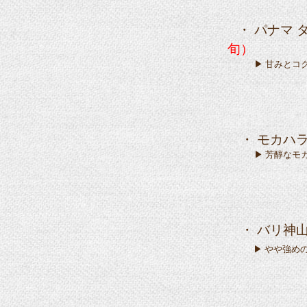
・ パナマ 
旬）
▶ 甘みとコクの
・ モカハラ
▶ 芳醇なモカフ
・ バリ神
▶ やや強め