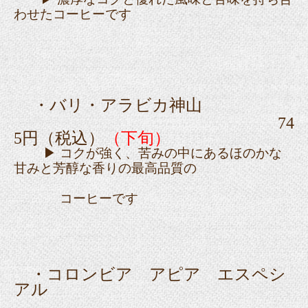
わせたコーヒーです
・
バリ・アラビカ神山
74
5円（税込）
（下旬）
▶ コクが強く、苦みの中にあるほのかな
甘みと芳醇な香りの最高品質の
コーヒーです
・コロンビア アピア エスペシ
アル