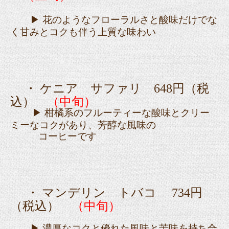
▶ 花のようなフローラルさと酸味だけでな
く甘みとコクも伴う上質な味わい
・ ケニア サファリ 648円（税
込）
（中旬）
▶ 柑橘系のフルーティーな酸味とクリー
ミーなコクがあり、芳醇な風味の
コーヒーです
・ マンデリン トバコ 734円
（税込）
（中旬）
▶ 濃厚なコクと優れた風味と苦味を持ち合