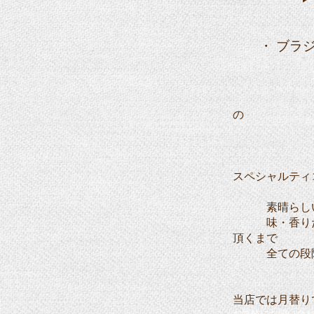
・ ブラジル
▶ 大粒で
の
ブラジ
スペシャルティ
素晴らしい風
味・香りだけ
頂くまで
全ての段階に
当店では月替り
お気軽にお問い合