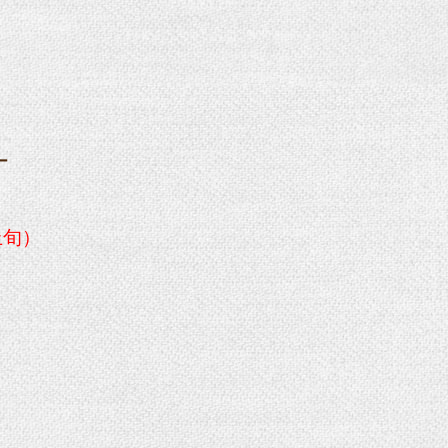
ー
上旬）