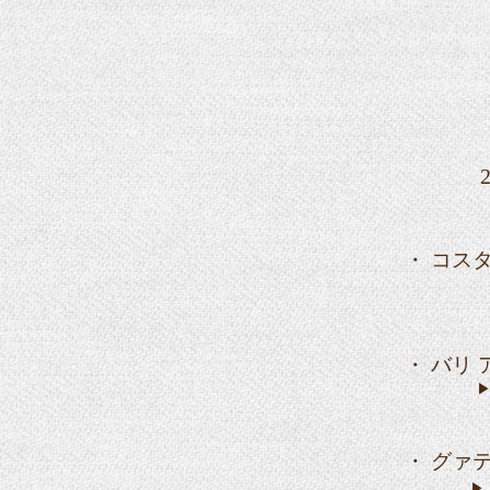
・ コスタ
▶
・ バリ ア
▶ やや強め
・ グァテマ
▶ 上品な酸