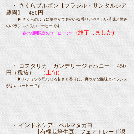
・ さくらブルボン【ブラジル・サンタルシア
農園】 450円
▶ さくらのように華やかで爽やかな香りとやさしい苦味と甘み
のバランスの良いコーヒーです
(終了しました)
春の期間限定のコーヒーです
・ コスタリカ カンデリージャハニー 450
円（税抜）
（上旬）
▶ ハチミツを思わせる甘さと香りに、爽やかな酸味とバランス
がよいコーヒーです
・ インドネシア ペルマタガヨ
【有機栽培生豆、フェアトレード認