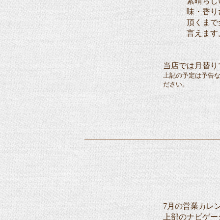
素晴らしい風
味・香りだけ
頂くまで全て
言えます
当店では月替り
上記の予定は予告
ださい。
7月の営業カレ
上部のナビゲー