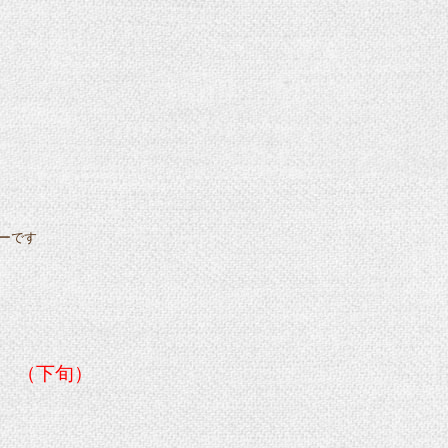
ーです
）
（下旬）