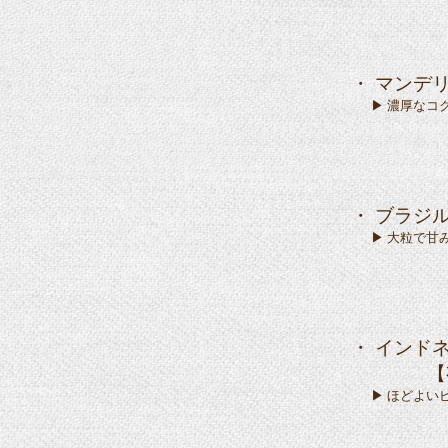
・ マンデリ
▶ 濃厚なコクと
・ ブラジル
▶ 大粒で甘みが
・ インド
【有機栽培
▶ ほどよいビタ