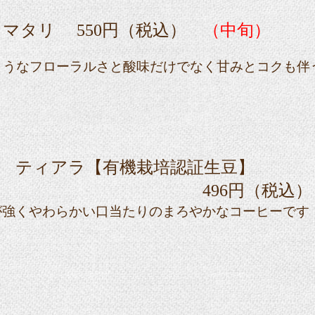
 マタリ
550
円（税込）
（中旬）
ようなフローラルさと酸味だけでなく甘みとコクも伴
ー ティアラ【有機栽培認証生豆】
496円（税込）
が強くやわらかい口当たりのまろやかなコーヒーです