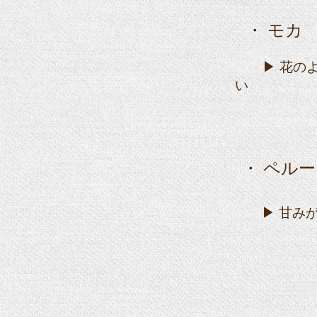
・ モカ
▶ 花の
い
・ ペル
▶ 甘み