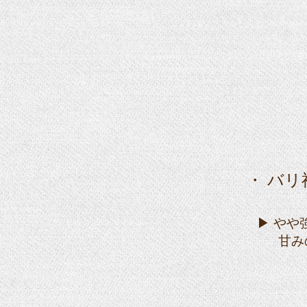
・ バリ
6
▶ や
甘みの