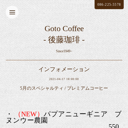
086-225-5578
Goto Coffee
- 後藤珈琲 -
Since1949~
インフォメーション
2021-04-17 18:00:00
5月のスペシャルティ / プレミアムコーヒー
・
（NEW）
パプアニューギニア
ブ
ヌンウー農園
550