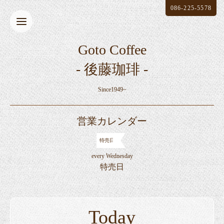
086-225-5578
Goto Coffee
- 後藤珈琲 -
Since1949~
営業カレンダー
特売日
every Wednesday
特売日
Today